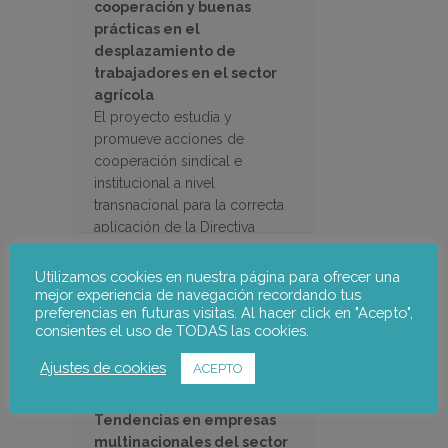
cooperación y buenas
prácticas en el
desplazamiento de
trabajadores en el sector
agrícola
El proyecto estudia y
promueve acciones de
cooperación sindical e
institucional a nivel
transnacional para la correcta
aplicación de la Directiva
sobre el desplazamiento de
trabajadores agrícolas
Utilizamos cookies en nuestra página para ofrecer una
mejor experiencia de navegación recordando tus
preferencias en futuras visitas. Al hacer click en "Acepto",
consientes el uso de TODAS las cookies.
Ajustes de cookies
ACEPTO
Tendencias en empresas
multinacionales del sector