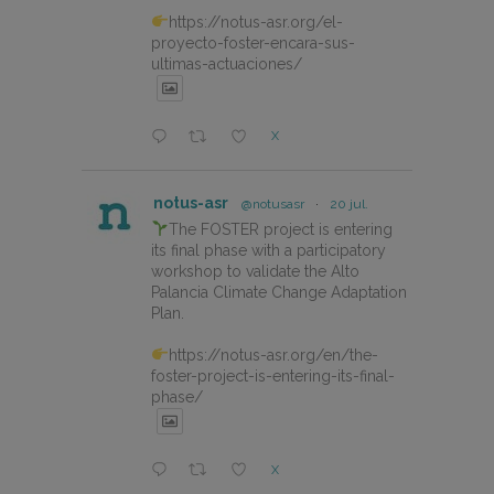
https://notus-asr.org/el-
proyecto-foster-encara-sus-
ultimas-actuaciones/
X
notus-asr
@notusasr
·
20 jul.
The FOSTER project is entering
its final phase with a participatory
workshop to validate the Alto
Palancia Climate Change Adaptation
Plan.
https://notus-asr.org/en/the-
foster-project-is-entering-its-final-
phase/
X