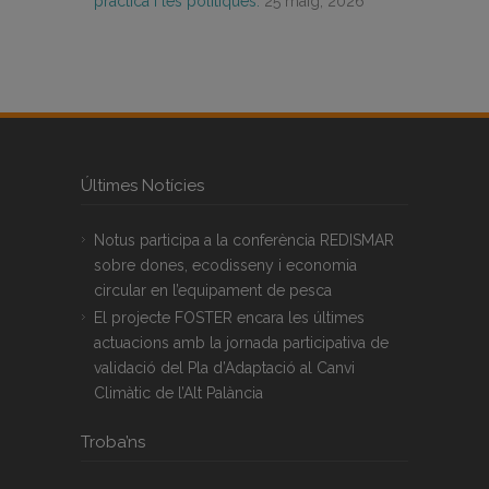
pràctica i les polítiques.
25 maig, 2026
Últimes Notícies
Notus participa a la conferència REDISMAR
sobre dones, ecodisseny i economia
circular en l’equipament de pesca
El projecte FOSTER encara les últimes
actuacions amb la jornada participativa de
validació del Pla d’Adaptació al Canvi
Climàtic de l’Alt Palància
Troba’ns