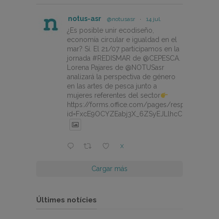
notus-asr
@notusasr
·
14 jul.
¿Es posible unir ecodiseño,
economía circular e igualdad en el
mar? Sí. El 21/07 participamos en la
jornada #REDISMAR de @CEPESCA.
Lorena Pajares de @NOTUSasr
analizará la perspectiva de género
en las artes de pesca junto a
mujeres referentes del sector
https://forms.office.com/pages/responsepage.
id=FxcE9OCYZEabj3X_6ZSyEJLlhcCnV5BFtDY
X
Cargar más
Últimes notícies