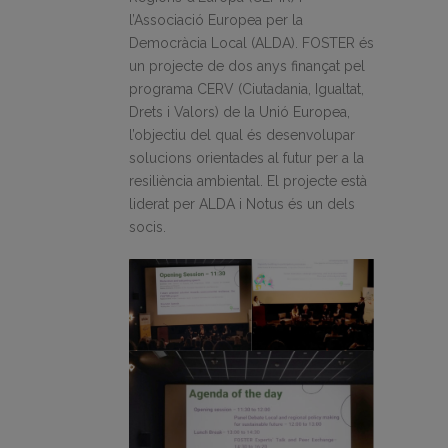
l’Associació Europea per la
Democràcia Local (ALDA). FOSTER és
un projecte de dos anys finançat pel
programa CERV (Ciutadania, Igualtat,
Drets i Valors) de la Unió Europea,
l’objectiu del qual és desenvolupar
solucions orientades al futur per a la
resiliència ambiental. El projecte està
liderat per ALDA i Notus és un dels
socis.