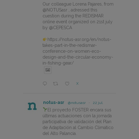
Our colleague Lorena Pajares, from
@NOTUSasr , adressed this
cuestion during the REDISMAR
online event organized on 21st july
by @CEPESCA
https://notus-asr.org/en/notus-
takes-part-in-the-redismar-
conference-on-women-eco-
design-and-the-circular-economy-
in-fishing-gear/
X
notus-asr
@notusasr
·
22 jul.
El proyecto FOSTER encara sus
últimas actuaciones con la jornada
participativa de validación del Plan
de Adaptación al Cambio Climático
del Alto Palancia.