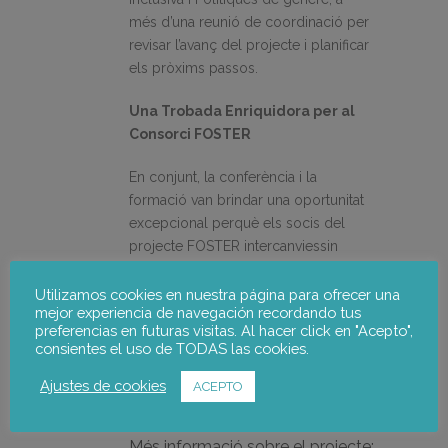
més d’una reunió de coordinació per
revisar l’avanç del projecte i planificar
els pròxims passos.
Una Trobada Enriquidora per al
Consorci FOSTER
En conjunt, la conferència i la
formació van brindar una oportunitat
excepcional perquè els socis del
projecte FOSTER intercanviessin
coneixements teòrics i pràctics sobre
la projecció estratègica i la
Utilizamos cookies en nuestra página para ofrecer una
mejor experiencia de navegación recordando tus
democràcia participativa. A més,
preferencias en futuras visitas. Al hacer click en "Acepto",
aquest esdeveniment va permetre als
consientes el uso de TODAS las cookies.
socis reunir-se en persona, enfortint
el sentit de col·laboració i unió al
Ajustes de cookies
ACEPTO
voltant dels objectius del projecte.
Més informació sobre el projecte: