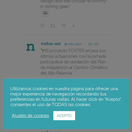
design-and-the-circular-economy-
in-fishing-gear/
X
notus-asr
@notusasr
·
22 Jul
El proyecto FOSTER encara sus
últimas actuaciones con la jornada
participativa de validación del Plan
de Adaptación al Cambio Climático
del Alto Palancia.
https://notus-asr.org/el-
Utilizamos cookies en nuestra página para ofrecer una
proyecto-foster-encara-sus-
mejor experiencia de navegación recordando tus
ultimas-actuaciones/
preferencias en futuras visitas. Al hacer click en "Acepto",
consientes el uso de TODAS las cookies.
X
Ajustes de cookies
ACEPTO