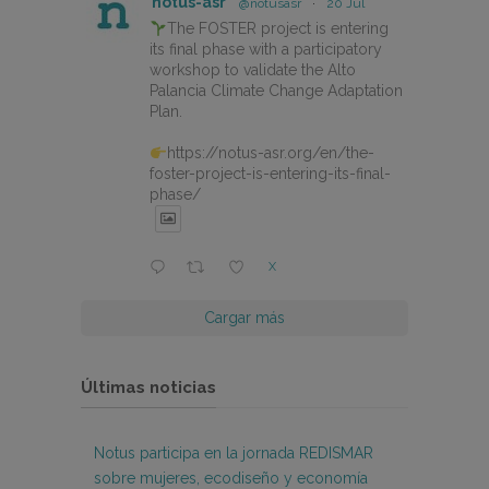
notus-asr
@notusasr
·
20 Jul
The FOSTER project is entering
its final phase with a participatory
workshop to validate the Alto
Palancia Climate Change Adaptation
Plan.
https://notus-asr.org/en/the-
foster-project-is-entering-its-final-
phase/
X
Cargar más
Últimas noticias
Notus participa en la jornada REDISMAR
sobre mujeres, ecodiseño y economía