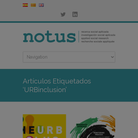
Artículos Etiquetados
‘URBinclusion’