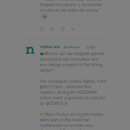
mujeres-ecodiseno-y-economia-
circular-en-las-artes-de-pesca/
X
notus-asr
@notusasr
·
5 Ago
How can we integrate gender
perspective into innovation and
eco-design projects in the fishing
sector?
Our colleague Lorena Pajares, from
@NOTUSasr , adressed this
cuestion during the REDISMAR
online event organized on 21st july
by @CEPESCA
https://notus-asr.org/en/notus-
takes-part-in-the-redismar-
conference-on-women-eco-