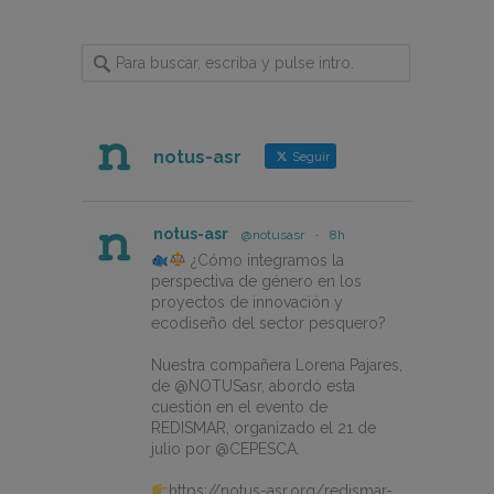
notus-asr
Seguir
notus-asr
@notusasr
·
8h
¿Cómo integramos la
perspectiva de género en los
proyectos de innovación y
ecodiseño del sector pesquero?
Nuestra compañera Lorena Pajares,
de @NOTUSasr, abordó esta
cuestión en el evento de
REDISMAR, organizado el 21 de
julio por @CEPESCA.
https://notus-asr.org/redismar-