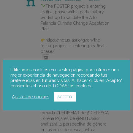
The FOSTER project is entering
its final phase with a participatory
workshop to validate the Alto
Palancia Climate Change Adaptation
Plan.
https://notus-asr.org/en/the-
foster-project-is-entering-its-final-
phase/
Utilizamos cookies en nuestra página para ofrecer una
X
mejor experiencia de navegación recordando tus
preferencias en futuras visitas. Al hacer click en "Acepto",
consientes el uso de TODAS las cookies.
notus-asr
@notusasr
·
14 Jul
¿Es posible unir ecodiseño,
Ajustes de cookies
ACEPTO
economía circular e igualdad en el
mar? Sí. El 21/07 participamos en la
jornada #REDISMAR de @CEPESCA.
Lorena Pajares de @NOTUSasr
analizará la perspectiva de género
en las artes de pesca junto a