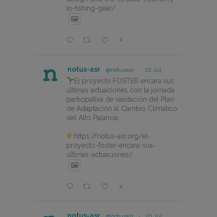
in-fishing-gear/
X
notus-asr
@notusasr
·
22 Jul
El proyecto FOSTER encara sus
últimas actuaciones con la jornada
participativa de validación del Plan
de Adaptación al Cambio Climático
del Alto Palancia.
https://notus-asr.org/el-
proyecto-foster-encara-sus-
ultimas-actuaciones/
X
notus-asr
@notusasr
·
20 Jul