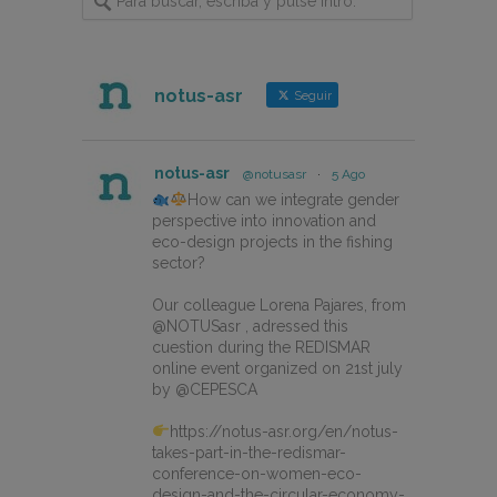
notus-asr
Seguir
notus-asr
@notusasr
·
5 Ago
How can we integrate gender
perspective into innovation and
eco-design projects in the fishing
sector?
Our colleague Lorena Pajares, from
@NOTUSasr , adressed this
cuestion during the REDISMAR
online event organized on 21st july
by @CEPESCA
https://notus-asr.org/en/notus-
takes-part-in-the-redismar-
conference-on-women-eco-
design-and-the-circular-economy-