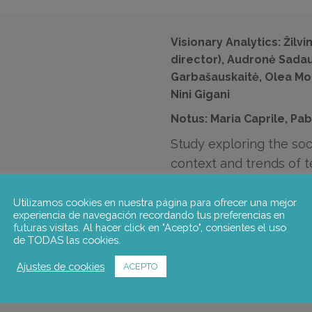
Visionary Analytics: Žilvi
director), Audronė Sadau
Garbašauskaitė, Olea Morr
Nini Gigani
Notus: Maria Caprile, Pa
Study exploring the soc
context and trends of t
disconnect, in the conte
the future of work, dur
Utilizamos cookies en nuestra página para ofrecer una mejor
experiencia de navegación recordando tus preferencias en
COVID-19 pandemic
futuras visitas. Al hacer click en "Acepto", consientes el uso
de TODAS las cookies.
Equipo de notus:
Ajustes de cookies
ACEPTO
Maria Caprile,
Pablo Sanz de Mi