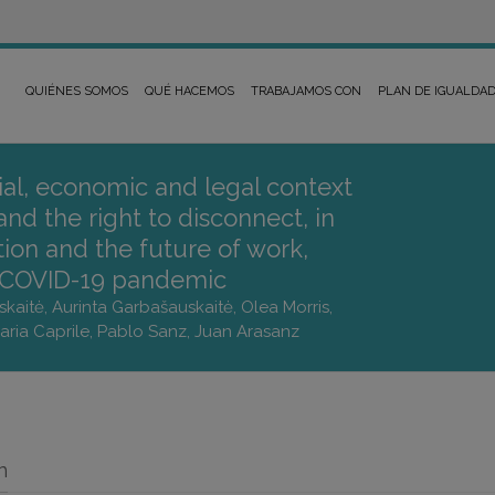
QUIÉNES SOMOS
QUÉ HACEMOS
TRABAJAMOS CON
PLAN DE IGUALDA
ial, economic and legal context
nd the right to disconnect, in
ation and the future of work,
 COVID-19 pandemic
skaitė, Aurinta Garbašauskaitė, Olea Morris,
 Maria Caprile, Pablo Sanz, Juan Arasanz
n