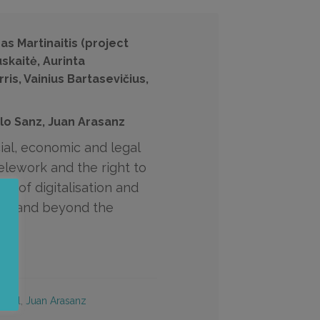
nas Martinaitis (project
skaitė, Aurinta
is, Vainius Bartasevičius,
blo Sanz, Juan Arasanz
ial, economic and legal
elework and the right to
xt of digitalisation and
ing and beyond the
guel
,
Juan Arasanz