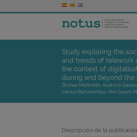
Study exploring the soc
and trends of telework a
the context of digitalis
during and beyond the
Žilvinas Martinaitis, Audronė Sadau
Vainius Bartasevičius, Nini Gigani,
Descripción de la publicació