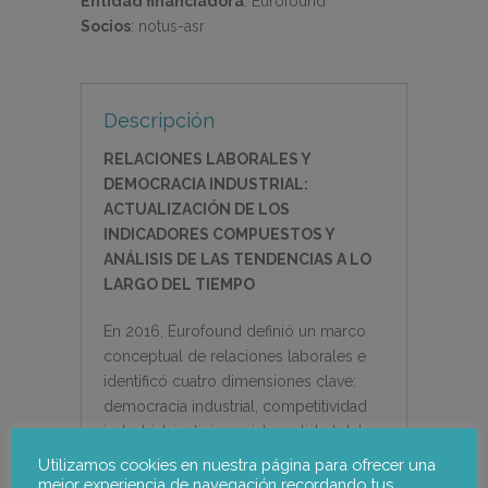
Entidad financiadora
:
Eurofound
Socios
:
notus-asr
Descripción
RELACIONES LABORALES Y
DEMOCRACIA INDUSTRIAL:
ACTUALIZACIÓN DE LOS
INDICADORES COMPUESTOS Y
ANÁLISIS DE LAS TENDENCIAS A LO
LARGO DEL TIEMPO
En 2016, Eurofound definió un marco
conceptual de relaciones laborales e
identificó cuatro dimensiones clave:
democracia industrial, competitividad
industrial, justicia social y calidad del
trabajo y del empleo (
Eurofound, 2016
).
Utilizamos cookies en nuestra página para ofrecer una
Desde entonces, Notus ha estado
mejor experiencia de navegación recordando tus