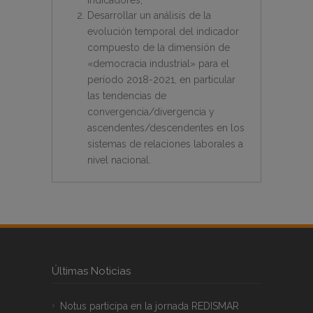
Desarrollar un análisis de la
evolución temporal del indicador
compuesto de la dimensión de
«democracia industrial» para el
período 2018-2021, en particular
las tendencias de
convergencia/divergencia y
ascendentes/descendentes en los
sistemas de relaciones laborales a
nivel nacional.
Últimas Noticias
Notus participa en la jornada REDISMAR