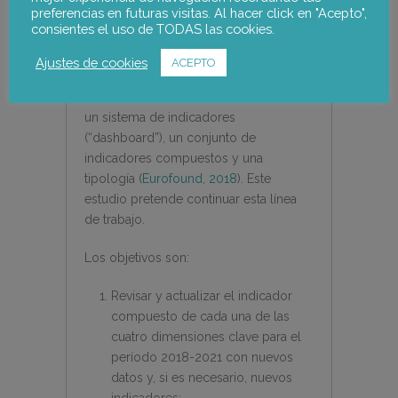
preferencias en futuras visitas. Al hacer click en "Acepto",
trabajando en varios estudios
consientes el uso de TODAS las cookies.
encargados por Eurofound para aplicar
este marco y construir diferentes
Ajustes de cookies
ACEPTO
herramientas para analizar los sistemas
de relaciones laborales a nivel nacional:
un sistema de indicadores
(“dashboard”), un conjunto de
indicadores compuestos y una
tipología (
Eurofound, 2018
). Este
estudio pretende continuar esta línea
de trabajo.
Los objetivos son:
Revisar y actualizar el indicador
compuesto de cada una de las
cuatro dimensiones clave para el
período 2018-2021 con nuevos
datos y, si es necesario, nuevos
indicadores;