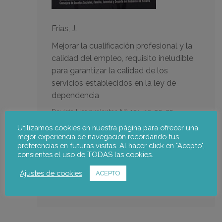
Frías, J.
Mejorar la cualificación profesional y la
calidad del empleo, requisito ineludible
para garantizar la calidad de los
servicios establecidos en la ley de
dependencia
Revista Herramientas Nº 101-pp 20-29.
Utilizamos cookies en nuestra página para ofrecer una
mejor experiencia de navegación recordando tus
Notus team:
preferencias en futuras visitas. Al hacer click en "Acepto",
consientes el uso de TODAS las cookies.
Julia Frías
Ajustes de cookies
ACEPTO