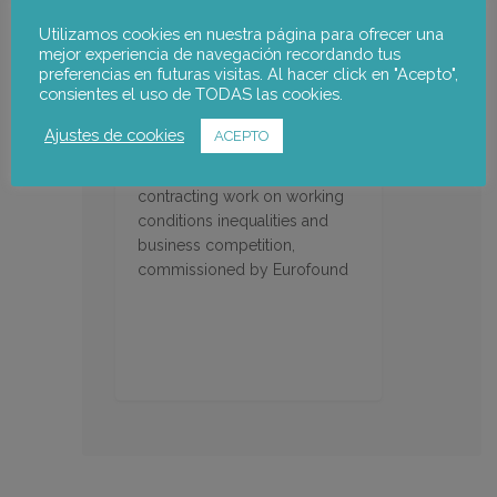
Utilizamos cookies en nuestra página para ofrecer una
mejor experiencia de navegación recordando tus
preferencias en futuras visitas. Al hacer click en "Acepto",
consientes el uso de TODAS las cookies.
Impact of fraudulent work
Ajustes de cookies
ACEPTO
In depth analysis of the impact
of fraudulent forms of
contracting work on working
conditions inequalities and
business competition,
commissioned by Eurofound