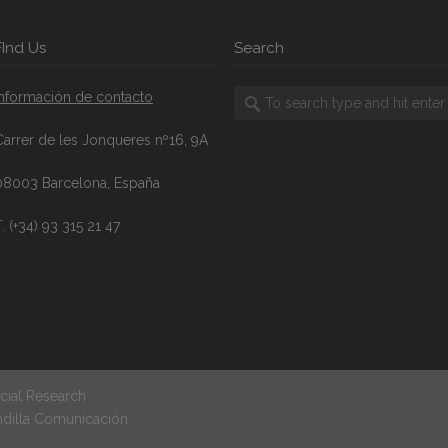
FInd Us
Search
Información de contacto
Carrer de les Jonqueres nº16, 9A
08003 Barcelona, España
. (+34) 93 315 21 47
cial Research
ndilla Comunicación