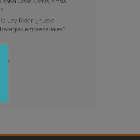
a Isabel Casas-Cortés, Amaia
nz
 la Ley Rider: ¿nueva
strategias empresariales?
asanz