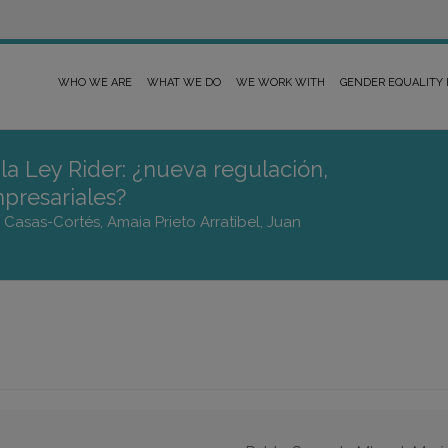
WHO WE ARE
WHAT WE DO
WE WORK WITH
GENDER EQUALITY
 la Ley Rider: ¿nueva regulación,
mpresariales?
 Casas-Cortés, Amaia Prieto Arratibel, Juan