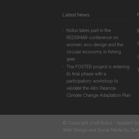
Latest News
Notus takes part in the
REDISMAR conference on
women, eco-design and the
circular economy in fishing
gear
The FOSTER project is entering
T
its final phase with a
participatory workshop to
validate the Alto Palancia
Climate Change Adaptation Plan
© Copyright 2018 Notus :: Applied So
Web Design and Social Media by
Gui