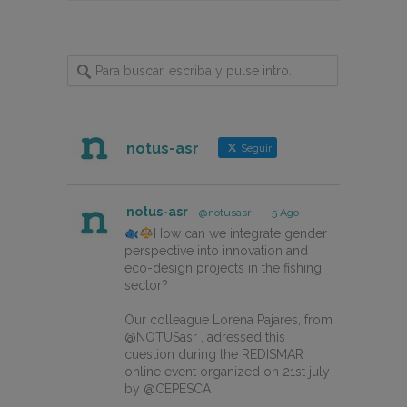
notus-asr
Seguir
notus-asr
@notusasr
·
5 Ago
How can we integrate gender
perspective into innovation and
eco-design projects in the fishing
sector?
Our colleague Lorena Pajares, from
@NOTUSasr , adressed this
cuestion during the REDISMAR
online event organized on 21st july
by @CEPESCA