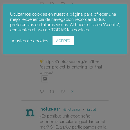
X
Utilizamos cookies en nuestra página para ofrecer una
mejor experiencia de navegación recordando tus
notus-asr
@notusasr
·
20 Jul
preferencias en futuras visitas. Al hacer click en "Acepto",
The FOSTER project is entering
consientes el uso de TODAS las cookies.
its final phase with a participatory
workshop to validate the Alto
Ajustes de cookies
ACEPTO
Palancia Climate Change Adaptation
Plan.
https://notus-asr.org/en/the-
foster-project-is-entering-its-final-
phase/
X
notus-asr
@notusasr
·
14 Jul
¿Es posible unir ecodiseño,
economía circular e igualdad en el
mar? Sí. El 21/07 participamos en la