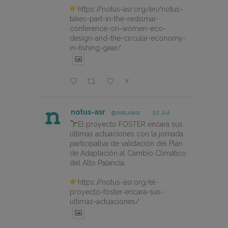
https://notus-asr.org/en/notus-
takes-part-in-the-redismar-
conference-on-women-eco-
design-and-the-circular-economy-
in-fishing-gear/
X
notus-asr
@notusasr
·
22 Jul
El proyecto FOSTER encara sus
últimas actuaciones con la jornada
participativa de validación del Plan
de Adaptación al Cambio Climático
del Alto Palancia.
https://notus-asr.org/el-
proyecto-foster-encara-sus-
ultimas-actuaciones/