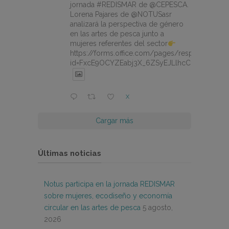
jornada #REDISMAR de @CEPESCA.
Lorena Pajares de @NOTUSasr
analizará la perspectiva de género
en las artes de pesca junto a
mujeres referentes del sector
https://forms.office.com/pages/responsepage.
id=FxcE9OCYZEabj3X_6ZSyEJLlhcCnV5BFtDY
X
Cargar más
Últimas noticias
Notus participa en la jornada REDISMAR
sobre mujeres, ecodiseño y economía
circular en las artes de pesca
5 agosto,
2026