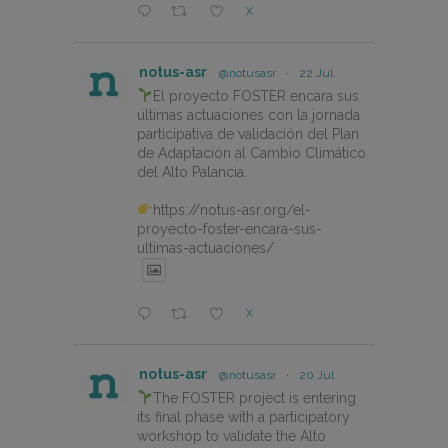
X
notus-asr
@notusasr
·
22 Jul
El proyecto FOSTER encara sus
últimas actuaciones con la jornada
participativa de validación del Plan
de Adaptación al Cambio Climático
del Alto Palancia.
https://notus-asr.org/el-
proyecto-foster-encara-sus-
ultimas-actuaciones/
X
notus-asr
@notusasr
·
20 Jul
The FOSTER project is entering
its final phase with a participatory
workshop to validate the Alto