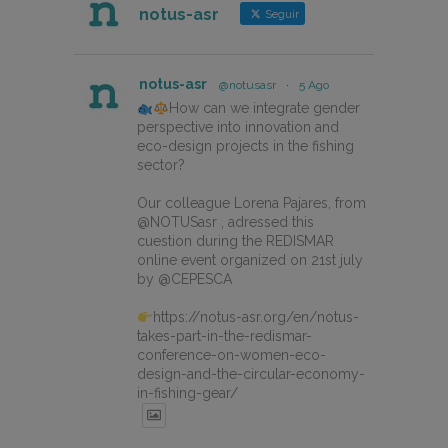
notus-asr
Seguir
notus-asr
@notusasr
·
5 Ago
How can we integrate gender
perspective into innovation and
eco-design projects in the fishing
sector?
Our colleague Lorena Pajares, from
@NOTUSasr , adressed this
cuestion during the REDISMAR
online event organized on 21st july
by @CEPESCA
https://notus-asr.org/en/notus-
takes-part-in-the-redismar-
conference-on-women-eco-
design-and-the-circular-economy-
in-fishing-gear/