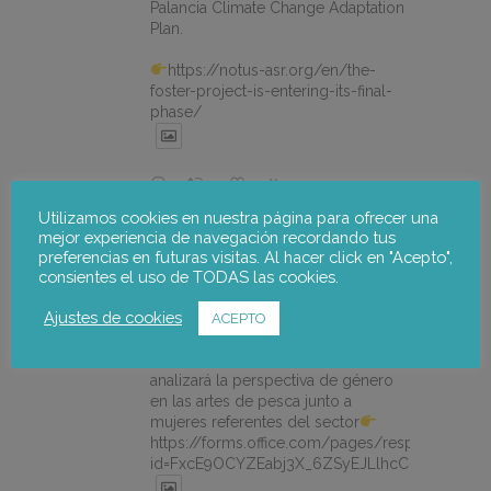
Palancia Climate Change Adaptation
Plan.
https://notus-asr.org/en/the-
foster-project-is-entering-its-final-
phase/
X
Utilizamos cookies en nuestra página para ofrecer una
mejor experiencia de navegación recordando tus
notus-asr
@notusasr
·
14 Jul
preferencias en futuras visitas. Al hacer click en "Acepto",
consientes el uso de TODAS las cookies.
¿Es posible unir ecodiseño,
economía circular e igualdad en el
Ajustes de cookies
mar? Sí. El 21/07 participamos en la
ACEPTO
jornada #REDISMAR de @CEPESCA.
Lorena Pajares de @NOTUSasr
analizará la perspectiva de género
en las artes de pesca junto a
mujeres referentes del sector
https://forms.office.com/pages/responsepage.
id=FxcE9OCYZEabj3X_6ZSyEJLlhcCnV5BFtDY