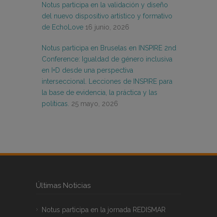
Notus participa en la validación y diseño
del nuevo dispositivo artístico y formativo
de EchoLove
16 junio, 2026
Notus participa en Bruselas en INSPIRE 2nd
Conference: Igualdad de género inclusiva
en I+D desde una perspectiva
interseccional. Lecciones de INSPIRE para
la base de evidencia, la práctica y las
políticas.
25 mayo, 2026
Últimas Noticias
Notus participa en la jornada REDISMAR