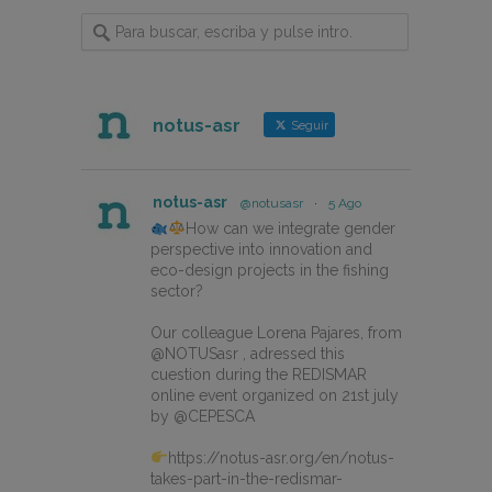
notus-asr
Seguir
notus-asr
@notusasr
·
5 Ago
How can we integrate gender
perspective into innovation and
eco-design projects in the fishing
sector?
Our colleague Lorena Pajares, from
@NOTUSasr , adressed this
cuestion during the REDISMAR
online event organized on 21st july
by @CEPESCA
https://notus-asr.org/en/notus-
takes-part-in-the-redismar-