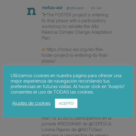
notus-asr
@notusasr
·
20 Jul
The FOSTER project is entering
its final phase with a participatory
workshop to validate the Alto
Palancia Climate Change Adaptation
Plan.
https://notus-asr.org/en/the-
foster-project-is-entering-its-final-
phase/
Utilizamos cookies en nuestra página para ofrecer una
mejor experiencia de navegación recordando tus
X
preferencias en futuras visitas. Al hacer click en "Acepto",
consientes el uso de TODAS las cookies.
notus-asr
@notusasr
·
14 Jul
Ajustes de cookies
ACEPTO
¿Es posible unir ecodiseño,
economía circular e igualdad en el
mar? Sí. El 21/07 participamos en la
jornada #REDISMAR de @CEPESCA.
Lorena Pajares de @NOTUSasr
analizará la perspectiva de género