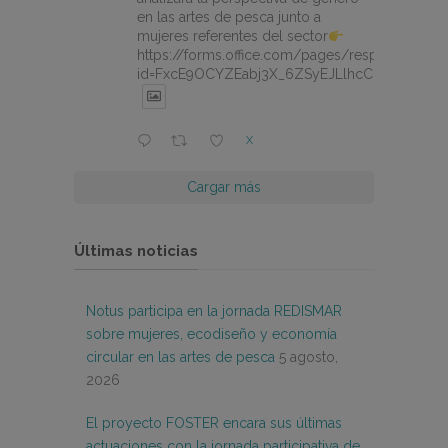
en las artes de pesca junto a
mujeres referentes del sector
https://forms.office.com/pages/responsepage.
id=FxcE9OCYZEabj3X_6ZSyEJLlhcCnV5BFtDY
X
Cargar más
Últimas noticias
Notus participa en la jornada REDISMAR
sobre mujeres, ecodiseño y economía
circular en las artes de pesca
5 agosto,
2026
El proyecto FOSTER encara sus últimas
actuaciones con la jornada participativa de