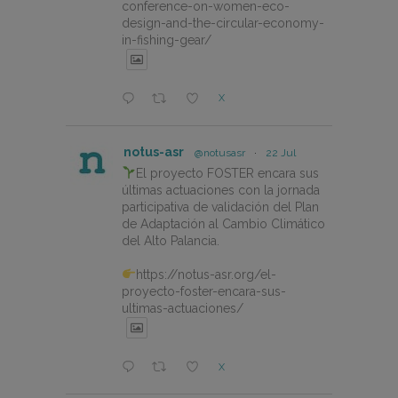
conference-on-women-eco-
design-and-the-circular-economy-
in-fishing-gear/
X
notus-asr
@notusasr
·
22 Jul
El proyecto FOSTER encara sus
últimas actuaciones con la jornada
participativa de validación del Plan
de Adaptación al Cambio Climático
del Alto Palancia.
https://notus-asr.org/el-
proyecto-foster-encara-sus-
ultimas-actuaciones/
X