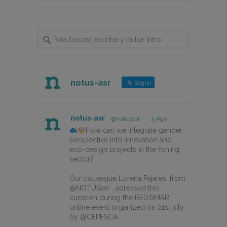
notus-asr
Seguir
notus-asr
@notusasr
·
5 Ago
How can we integrate gender
perspective into innovation and
eco-design projects in the fishing
sector?
Our colleague Lorena Pajares, from
@NOTUSasr , adressed this
cuestion during the REDISMAR
online event organized on 21st july
by @CEPESCA