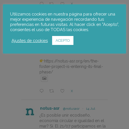
X
Utilizamos cookies en nuestra página para ofrecer una
mejor experiencia de navegación recordando tus
notus-asr
@notusasr
·
20 Jul
preferencias en futuras visitas. Al hacer click en "Acepto",
The FOSTER project is entering
consientes el uso de TODAS las cookies.
its final phase with a participatory
workshop to validate the Alto
Ajustes de cookies
ACEPTO
Palancia Climate Change Adaptation
Plan.
https://notus-asr.org/en/the-
foster-project-is-entering-its-final-
phase/
X
notus-asr
@notusasr
·
14 Jul
¿Es posible unir ecodiseño,
economía circular e igualdad en el
mar? Sí. El 21/07 participamos en la