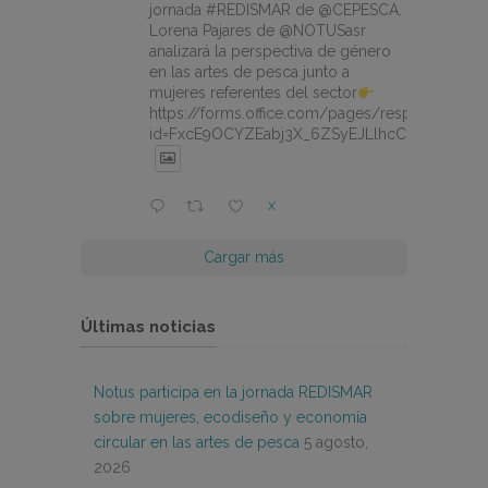
jornada #REDISMAR de @CEPESCA.
Lorena Pajares de @NOTUSasr
analizará la perspectiva de género
en las artes de pesca junto a
mujeres referentes del sector
https://forms.office.com/pages/responsepage.
id=FxcE9OCYZEabj3X_6ZSyEJLlhcCnV5BFtDY
X
Cargar más
Últimas noticias
Notus participa en la jornada REDISMAR
sobre mujeres, ecodiseño y economía
circular en las artes de pesca
5 agosto,
2026