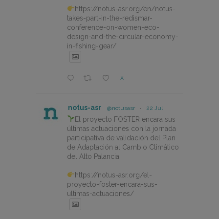
https://notus-asr.org/en/notus-
takes-part-in-the-redismar-
conference-on-women-eco-
design-and-the-circular-economy-
in-fishing-gear/
X
notus-asr
@notusasr
·
22 Jul
El proyecto FOSTER encara sus
últimas actuaciones con la jornada
participativa de validación del Plan
de Adaptación al Cambio Climático
del Alto Palancia.
https://notus-asr.org/el-
proyecto-foster-encara-sus-
ultimas-actuaciones/