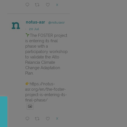
X
notus-asr
@notusasr
·
20 Jul
The FOSTER project
is entering its final
phase with a
participatory workshop
to validate the Alto
Palancia Climate
Change Adaptation
Plan.
https://notus-
asr.org/en/the-foster-
project-is-entering-its-
final-phase/
X