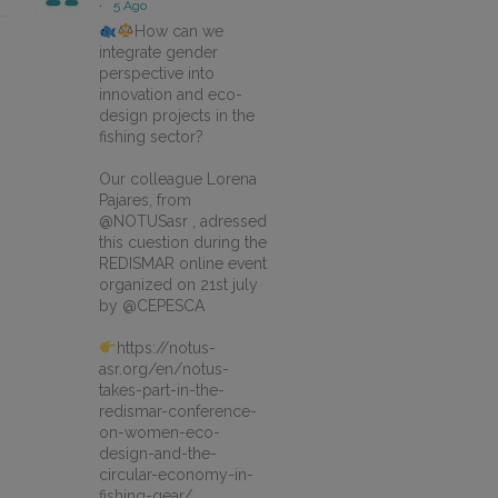
·
5 Ago
How can we
integrate gender
perspective into
innovation and eco-
design projects in the
fishing sector?
Our colleague Lorena
Pajares, from
@NOTUSasr , adressed
this cuestion during the
REDISMAR online event
organized on 21st july
by @CEPESCA
https://notus-
asr.org/en/notus-
takes-part-in-the-
redismar-conference-
on-women-eco-
design-and-the-
circular-economy-in-
fishing-gear/