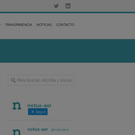
D
TRANSPARENCIA
NOTICIAS
CONTACTO
notus-asr
Seguir
notus-asr
@notusasr