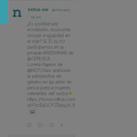
notus-asr
@notusasr
·
14 Jul
¿Es posible unir
ecodiseño, economía
circular e igualdad en
el mar? Sí. El 21/07
participamos en la
jornada #REDISMAR de
@CEPESCA.
Lorena Pajares de
@NOTUSasr analizará
la perspectiva de
género en las artes de
pesca junto a mujeres
referentes del sector
https://forms.office.com/pages/responsepage.aspx?
id=FxcE9OCYZEabj3X_6ZSyEJLlhcCnV5BFtDYAM7ta
X