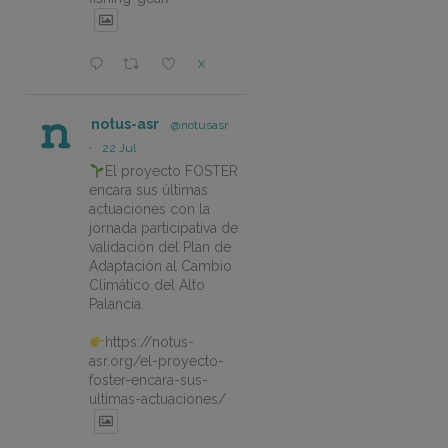
X
notus-asr
@notusasr
·
22 Jul
El proyecto FOSTER
encara sus últimas
actuaciones con la
jornada participativa de
validación del Plan de
Adaptación al Cambio
Climático del Alto
Palancia.
https://notus-
asr.org/el-proyecto-
foster-encara-sus-
ultimas-actuaciones/