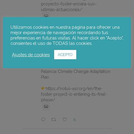
proyecto-foster-encara-sus-
ultimas-actuaciones/
Utilizamos cookies en nuestra página para ofrecer una
X
mejor experiencia de navegación recordando tus
preferencias en futuras visitas. Al hacer click en "Acepto",
consientes el uso de TODAS las cookies.
notus-asr
@notusasr
·
20 Jul
Ajustes de cookies
The FOSTER project is entering
ACEPTO
its final phase with a participatory
workshop to validate the Alto
Palancia Climate Change Adaptation
Plan.
https://notus-asr.org/en/the-
foster-project-is-entering-its-final-
phase/
X