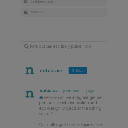
22 febrero, 2019
Noticias
notus-asr
Seguir
notus-asr
@notusasr
·
5 Ago
How can we integrate gender
perspective into innovation and
eco-design projects in the fishing
sector?
Our colleague Lorena Pajares, from