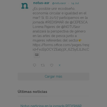
notus-asr
@notusasr
·
14 Jul
¿Es posible unir ecodiseño,
economía circular e igualdad en el
mar? Sí. El 21/07 participamos en la
jornada #REDISMAR de @CEPESCA.
Lorena Pajares de @NOTUSasr
analizará la perspectiva de género
en las artes de pesca junto a
mujeres referentes del sector
https://forms.office.com/pages/responsepage.
id=FxcE9OCYZEabj3X_6ZSyEJLlhcCnV5BFtDY
X
Cargar más
Últimas noticias
Notus participa en la jornada REDISMAR