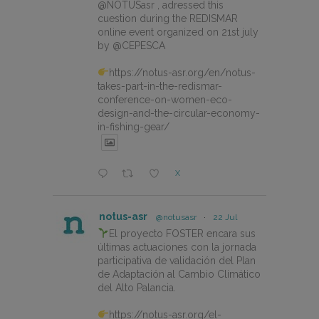
@NOTUSasr , adressed this
cuestion during the REDISMAR
online event organized on 21st july
by @CEPESCA
https://notus-asr.org/en/notus-
takes-part-in-the-redismar-
conference-on-women-eco-
design-and-the-circular-economy-
in-fishing-gear/
X
notus-asr
@notusasr
·
22 Jul
El proyecto FOSTER encara sus
últimas actuaciones con la jornada
participativa de validación del Plan
de Adaptación al Cambio Climático
del Alto Palancia.
https://notus-asr.org/el-