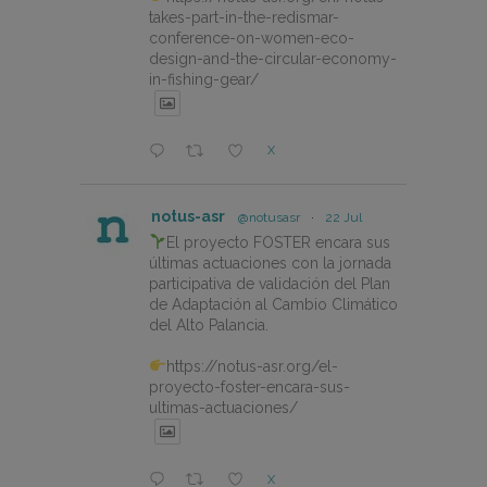
takes-part-in-the-redismar-
conference-on-women-eco-
design-and-the-circular-economy-
in-fishing-gear/
X
notus-asr
@notusasr
·
22 Jul
El proyecto FOSTER encara sus
últimas actuaciones con la jornada
participativa de validación del Plan
de Adaptación al Cambio Climático
del Alto Palancia.
https://notus-asr.org/el-
proyecto-foster-encara-sus-
ultimas-actuaciones/
X