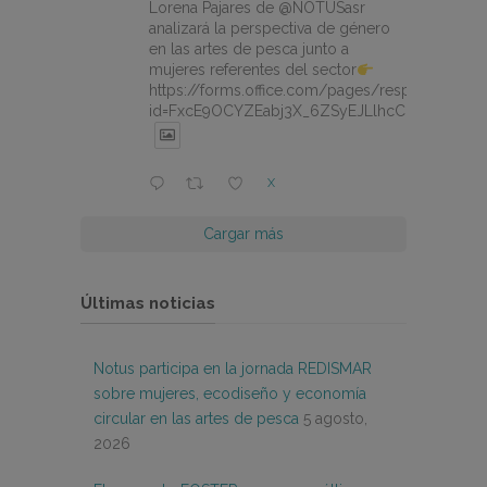
Lorena Pajares de @NOTUSasr
analizará la perspectiva de género
en las artes de pesca junto a
mujeres referentes del sector
https://forms.office.com/pages/responsepage.
id=FxcE9OCYZEabj3X_6ZSyEJLlhcCnV5BFtDY
X
Cargar más
Últimas noticias
Notus participa en la jornada REDISMAR
sobre mujeres, ecodiseño y economía
circular en las artes de pesca
5 agosto,
2026