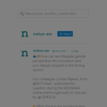
notus-asr
Seguir
notus-asr
@notusasr
·
5 Ago
How can we integrate gender
perspective into innovation and
eco-design projects in the fishing
sector?
Our colleague Lorena Pajares, from
@NOTUSasr , adressed this
cuestion during the REDISMAR
online event organized on 21st july
by @CEPESCA
https://notus-asr.org/en/notus-