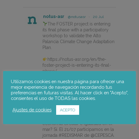
notus-asr
@notusasr
·
20 Jul
The FOSTER project is entering
its final phase with a participatory
workshop to validate the Alto
Palancia Climate Change Adaptation
Plan.
https://notus-asr.org/en/the-
foster-project-is-entering-its-final-
phase/
Utilizamos cookies en nuestra página para ofrecer una
mejor experiencia de navegación recordando tus
X
preferencias en futuras visitas. Al hacer click en "Acepto",
consientes el uso de TODAS las cookies.
Ajustes de cookies
ACEPTO
notus-asr
@notusasr
·
14 Jul
¿Es posible unir ecodiseño,
economía circular e igualdad en el
mar? Sí. El 21/07 participamos en la
jornada #REDISMAR de @CEPESCA.