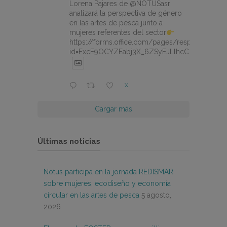
Lorena Pajares de @NOTUSasr
analizará la perspectiva de género
en las artes de pesca junto a
mujeres referentes del sector
https://forms.office.com/pages/responsepage.
id=FxcE9OCYZEabj3X_6ZSyEJLlhcCnV5BFtDY
X
Cargar más
Últimas noticias
Notus participa en la jornada REDISMAR
sobre mujeres, ecodiseño y economía
circular en las artes de pesca
5 agosto,
2026