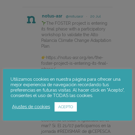
notus-asr
@notusasr
·
20 Jul
The FOSTER project is entering
its final phase with a participatory
workshop to validate the Alto
Palancia Climate Change Adaptation
Plan.
https://notus-asr.org/en/the-
foster-project-is-entering-its-final-
phase/
Utilizamos cookies en nuestra página para ofrecer una
mejor experiencia de navegación recordando tus
X
preferencias en futuras visitas. Al hacer click en "Acepto",
consientes el uso de TODAS las cookies.
Ajustes de cookies
ACEPTO
notus-asr
@notusasr
·
14 Jul
¿Es posible unir ecodiseño,
economía circular e igualdad en el
mar? Sí. El 21/07 participamos en la
jornada #REDISMAR de @CEPESCA.