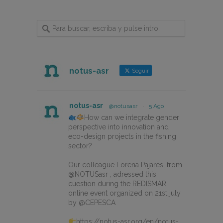
notus-asr
Seguir
notus-asr
@notusasr
·
5 Ago
How can we integrate gender
perspective into innovation and
eco-design projects in the fishing
sector?
Our colleague Lorena Pajares, from
@NOTUSasr , adressed this
cuestion during the REDISMAR
online event organized on 21st july
by @CEPESCA
https://notus-asr.org/en/notus-