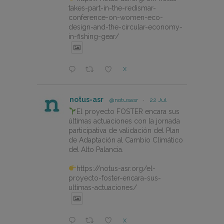
takes-part-in-the-redismar-
conference-on-women-eco-
design-and-the-circular-economy-
in-fishing-gear/
X
notus-asr
@notusasr
·
22 Jul
El proyecto FOSTER encara sus
últimas actuaciones con la jornada
participativa de validación del Plan
de Adaptación al Cambio Climático
del Alto Palancia.
https://notus-asr.org/el-
proyecto-foster-encara-sus-
ultimas-actuaciones/
X