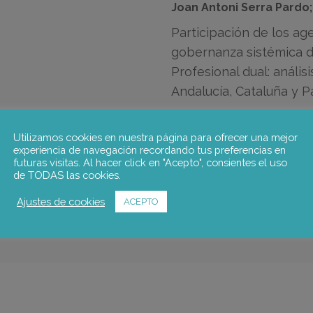
Joan Antoni Serra Pardo;
Participación de los ag
gobernanza sistémica d
Profesional dual: análi
Andalucía, Cataluña y P
Equipo de notus:
Utilizamos cookies en nuestra página para ofrecer una mejor
experiencia de navegación recordando tus preferencias en
futuras visitas. Al hacer click en "Acepto", consientes el uso
Joan Antoni Serra Pardo
,
Pablo
de TODAS las cookies.
Ir a la publicación
Ajustes de cookies
ACEPTO