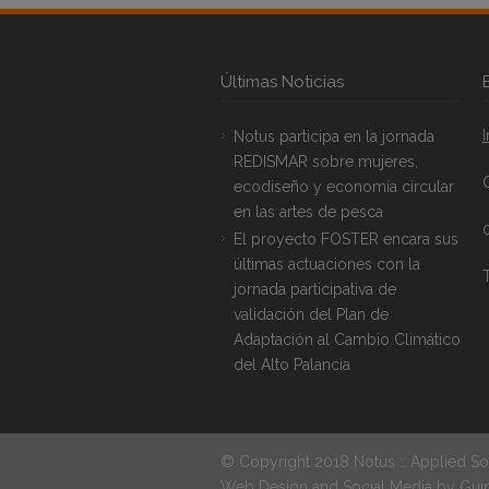
Últimas Noticias
Notus participa en la jornada
REDISMAR sobre mujeres,
ecodiseño y economía circular
en las artes de pesca
El proyecto FOSTER encara sus
últimas actuaciones con la
T
jornada participativa de
validación del Plan de
Adaptación al Cambio Climático
del Alto Palancia
© Copyright 2018 Notus :: Applied So
Web Design and Social Media by
Gui