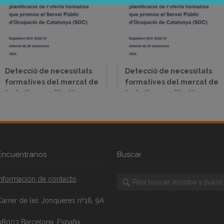
Detecció de necessitats
Detecció de necessitats
formatives del mercat de
formatives del mercat de
treball que millori la
treball que millori la
planificació de l’oferta
planificació de l’oferta
formativa que promou el
formativa que promou el
Servei Públic d’Ocupació
Servei Públic d’Ocupació
de Catalunya (SOC) 2023
de Catalunya (SOC) 2022
Encuéntranos
Buscar
Información de contacto
Carrer de les Jonqueres nº16, 9A
08003 Barcelona, España