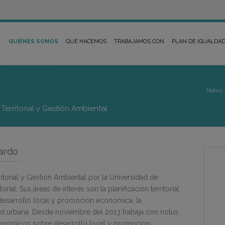
QUIÉNES SOMOS
QUÉ HACEMOS
TRABAJAMOS CON
PLAN DE IGUALDA
o
Notus :
Territorial y Gestión Ambiental
Pardo
ritorial y Gestión Ambiental por la Universidad de
torial. Sus áreas de interés son la planificación territorial
e desarrollo local y promoción económica, la
dad urbana. Desde noviembre del 2013 trabaja con notus
conómicos sobre desarrollo local y promoción