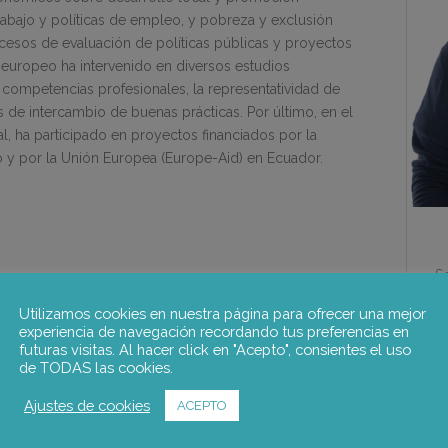
bajo y políticas de empleo, y pobreza y exclusión
cesos de evaluación de políticas públicas y proyectos
 europeo ha intervenido en diversos estudios
competencias profesionales, la representatividad de
s de intercambio de buenas prácticas. Por último, en el
l, ha participado en proyectos financiados por la
 y por la Unión Europea (Europe-Aid) en Ecuador.
So
Utilizamos cookies en nuestra página para ofrecer una mejor
experiencia de navegación recordando tus preferencias en
futuras visitas. Al hacer click en "Acepto", consientes el uso
de TODAS las cookies.
Ajustes de cookies
ACEPTO