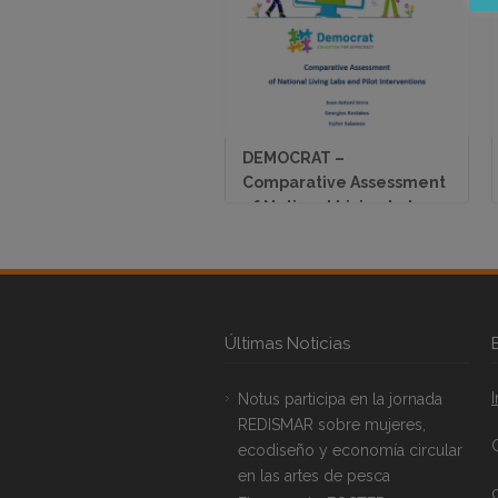
DEMOCRAT –
Comparative Assessment
of National Living Labs
and Pilot Interventions
Últimas Noticias
Notus participa en la jornada
REDISMAR sobre mujeres,
ecodiseño y economía circular
en las artes de pesca