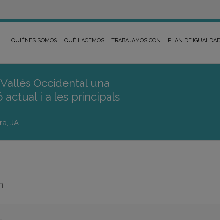
QUIÉNES SOMOS
QUÉ HACEMOS
TRABAJAMOS CON
PLAN DE IGUALDA
 Vallés Occidental una
 actual i a les principals
rra, JA
n