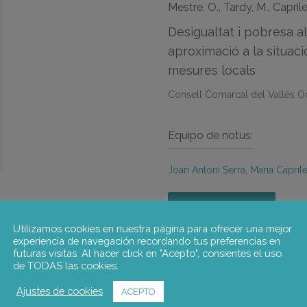
Mestre, O., Tardy, M., Caprile
Desigualtat i pobresa a
aproximació a la situació
mesures locals
Consell Comarcal del Vallés O
Equipo de notus:
Joan Antoni Serra
,
Maria Capril
Ir a la publicación
Utilizamos cookies en nuestra página para ofrecer una mejor
experiencia de navegación recordando tus preferencias en
futuras visitas. Al hacer click en "Acepto", consientes el uso
de TODAS las cookies.
Ajustes de cookies
ACEPTO