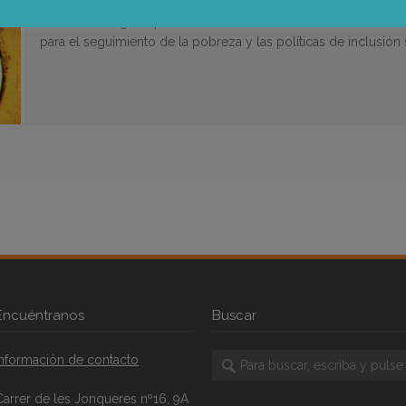
Desigualdad y pobreza
Estudio encargado por el Consell Comarcal del Vallés Occiden
para el seguimiento de la pobreza y las políticas de inclusión
Encuéntranos
Buscar
Información de contacto
Carrer de les Jonqueres nº16, 9A