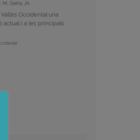
, M., Serra, JA
l Vallés Occidental una
 actual i a les principals
ccidental
e