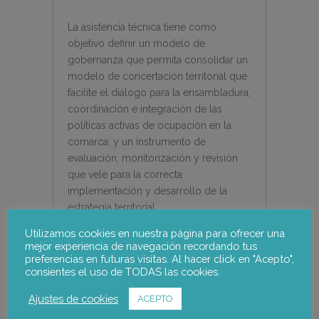
La asistencia técnica tiene como
objetivo definir un modelo de
gobernanza que permita consolidar un
modelo de concertación territorial que
facilite el diálogo para la ensambladura,
coordinación e integración de las
políticas activas de ocupación en la
comarca; y un instrumento de
evaluación, monitorización y revisión
que vele para la correcta
implementación y desarrollo de la
estrategia territorial.
Utilizamos cookies en nuestra página para ofrecer una
El proceso para definir el Modelo de
mejor experiencia de navegación recordando tus
Gobernanza y los instrumentos de
preferencias en futuras visitas. Al hacer click en "Acepto",
planificación concertada y control,
consientes el uso de TODAS las cookies.
seguimiento y evaluación de la
Ajustes de cookies
ACEPTO
Estrategia Territorial incluye 3 fases: