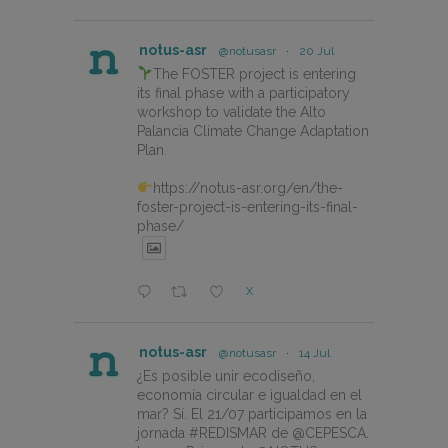
notus-asr
@notusasr
·
20 Jul
The FOSTER project is entering
its final phase with a participatory
workshop to validate the Alto
Palancia Climate Change Adaptation
Plan.
https://notus-asr.org/en/the-
foster-project-is-entering-its-final-
phase/
X
notus-asr
@notusasr
·
14 Jul
¿Es posible unir ecodiseño,
economía circular e igualdad en el
mar? Sí. El 21/07 participamos en la
jornada #REDISMAR de @CEPESCA.