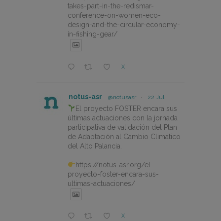
takes-part-in-the-redismar-
conference-on-women-eco-
design-and-the-circular-economy-
in-fishing-gear/
X
notus-asr
@notusasr
·
22 Jul
El proyecto FOSTER encara sus
últimas actuaciones con la jornada
participativa de validación del Plan
de Adaptación al Cambio Climático
del Alto Palancia.
https://notus-asr.org/el-
proyecto-foster-encara-sus-
ultimas-actuaciones/
X