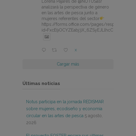
Lorena Pajares de @NOTUSasr
analizará la perspectiva de género
en las artes de pesca junto a
mujeres referentes del sector
https://forms.office.com/pages/responsepage.
id=FxcE9OCYZEabj3X_6ZSyEJLlhcCnV5BFtDY
X
Cargar más
Últimas noticias
Notus participa en la jornada REDISMAR
sobre mujeres, ecodiseño y economía
circular en las artes de pesca
5 agosto,
2026
El proyecto FOSTER encara sus últimas