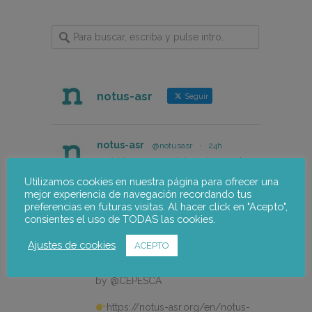
notus-asr
Seguir
notus-asr
@notusasr
·
24h
How can we integrate gender
perspective into innovation and
Utilizamos cookies en nuestra página para ofrecer una
eco-design projects in the fishing
mejor experiencia de navegación recordando tus
sector?
preferencias en futuras visitas. Al hacer click en "Acepto",
consientes el uso de TODAS las cookies.
Our colleague Lorena Pajares, from
@NOTUSasr , adressed this
Ajustes de cookies
ACEPTO
cuestion during the REDISMAR
online event organized on 21st july
by @CEPESCA
https://notus-asr.org/en/notus-