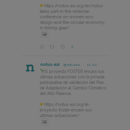
https://notus-asr.org/en/notus-
takes-part-in-the-redismar-
conference-on-women-eco-
design-and-the-circular-economy-
in-fishing-gear/
X
notus-asr
@notusasr
·
22 Jul
El proyecto FOSTER encara sus
últimas actuaciones con la jornada
participativa de validación del Plan
de Adaptación al Cambio Climático
del Alto Palancia.
https://notus-asr.org/el-
proyecto-foster-encara-sus-
ultimas-actuaciones/