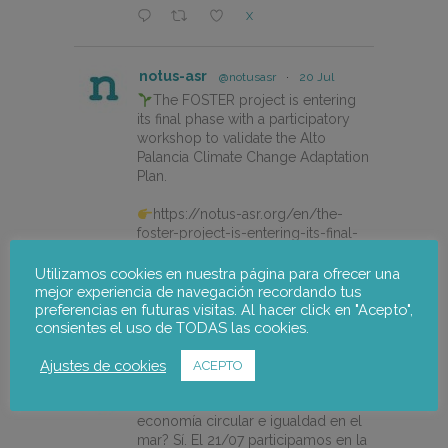
X
notus-asr
@notusasr
·
20 Jul
The FOSTER project is entering
its final phase with a participatory
workshop to validate the Alto
Palancia Climate Change Adaptation
Plan.
https://notus-asr.org/en/the-
foster-project-is-entering-its-final-
phase/
Utilizamos cookies en nuestra página para ofrecer una
mejor experiencia de navegación recordando tus
preferencias en futuras visitas. Al hacer click en "Acepto",
X
consientes el uso de TODAS las cookies.
Ajustes de cookies
ACEPTO
notus-asr
@notusasr
·
14 Jul
¿Es posible unir ecodiseño,
economía circular e igualdad en el
mar? Sí. El 21/07 participamos en la