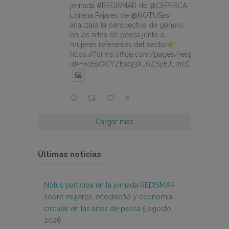
jornada #REDISMAR de @CEPESCA.
Lorena Pajares de @NOTUSasr
analizará la perspectiva de género
en las artes de pesca junto a
mujeres referentes del sector
https://forms.office.com/pages/responsepage.
id=FxcE9OCYZEabj3X_6ZSyEJLlhcCnV5BFtDY
X
Cargar más
Últimas noticias
Notus participa en la jornada REDISMAR
sobre mujeres, ecodiseño y economía
circular en las artes de pesca
5 agosto,
2026