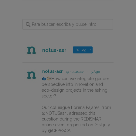
notus-asr
Seguir
notus-asr
@notusasr
·
5 Ago
How can we integrate gender
perspective into innovation and
eco-design projects in the fishing
sector?
Our colleague Lorena Pajares, from
@NOTUSasr , adressed this
cuestion during the REDISMAR
online event organized on 21st july
by @CEPESCA