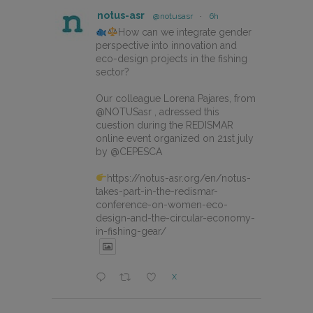
notus-asr
@notusasr
·
6h
How can we integrate gender
perspective into innovation and
eco-design projects in the fishing
sector?
Our colleague Lorena Pajares, from
@NOTUSasr , adressed this
cuestion during the REDISMAR
online event organized on 21st july
by @CEPESCA
https://notus-asr.org/en/notus-
takes-part-in-the-redismar-
conference-on-women-eco-
design-and-the-circular-economy-
in-fishing-gear/
X