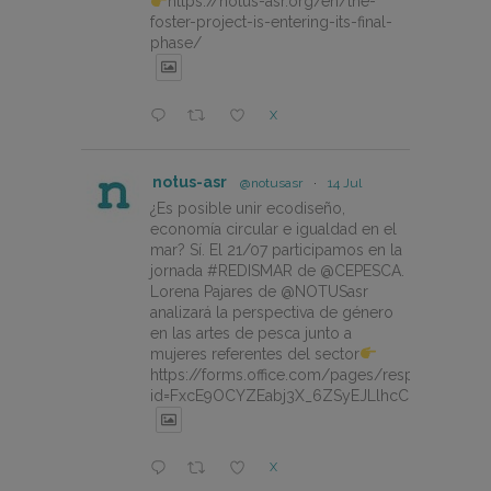
https://notus-asr.org/en/the-
foster-project-is-entering-its-final-
phase/
X
notus-asr
@notusasr
·
14 Jul
¿Es posible unir ecodiseño,
economía circular e igualdad en el
mar? Sí. El 21/07 participamos en la
jornada #REDISMAR de @CEPESCA.
Lorena Pajares de @NOTUSasr
analizará la perspectiva de género
en las artes de pesca junto a
mujeres referentes del sector
https://forms.office.com/pages/responsepage.
id=FxcE9OCYZEabj3X_6ZSyEJLlhcCnV5BFtDY
X