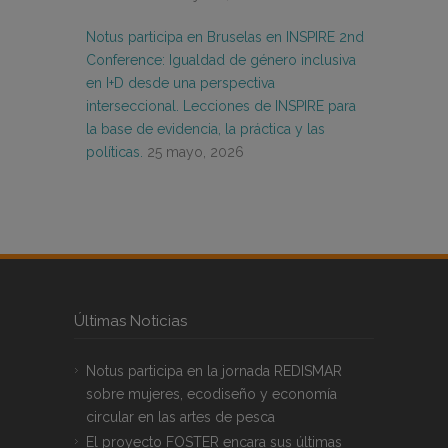
Notus participa en Bruselas en INSPIRE 2nd
Conference: Igualdad de género inclusiva
en I+D desde una perspectiva
interseccional. Lecciones de INSPIRE para
la base de evidencia, la práctica y las
políticas.
25 mayo, 2026
Últimas Noticias
Notus participa en la jornada REDISMAR
sobre mujeres, ecodiseño y economía
circular en las artes de pesca
El proyecto FOSTER encara sus últimas