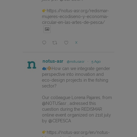
https://notus-asr.org/redismar-
mujeres-ecodiseno-y-economia-
circular-en-las-artes-de-pesca/
X
notus-asr
@notusasr
·
5 Ago
How can we integrate gender
perspective into innovation and
eco-design projects in the fishing
sector?
Our colleague Lorena Pajares, from
@NOTUSasr , adressed this
cuestion during the REDISMAR
online event organized on 21st july
by @CEPESCA
https://notus-asr.org/en/notus-