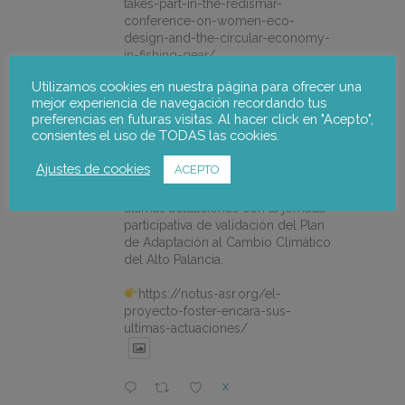
takes-part-in-the-redismar-
conference-on-women-eco-
design-and-the-circular-economy-
in-fishing-gear/
Utilizamos cookies en nuestra página para ofrecer una
mejor experiencia de navegación recordando tus
X
preferencias en futuras visitas. Al hacer click en "Acepto",
consientes el uso de TODAS las cookies.
Ajustes de cookies
notus-asr
ACEPTO
@notusasr
·
22 Jul
El proyecto FOSTER encara sus
últimas actuaciones con la jornada
participativa de validación del Plan
de Adaptación al Cambio Climático
del Alto Palancia.
https://notus-asr.org/el-
proyecto-foster-encara-sus-
ultimas-actuaciones/
X