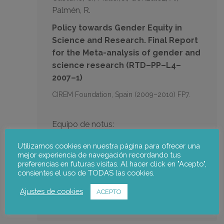
Palmén, R.
Policy towards Gender Equity in
Science and Research. Final Report
for the Meta-analysis of gender and
science research (RTD–PP–L4–
2007–1)
CIREM Foundation, Spain (2009–2010) FP7.
Equipo de notus:
Utilizamos cookies en nuestra página para ofrecer una
Rachel Palmén
mejor experiencia de navegación recordando tus
preferencias en futuras visitas. Al hacer click en "Acepto",
consientes el uso de TODAS las cookies.
Ir a la publicación
Ajustes de cookies
ACEPTO