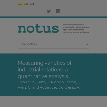
Measuring varieties of
industrial relations: a
quantitative analysis.
Caprile, M., Sanz, P., Rioboo Leston, I.,
Welz, C. and Rodríguez Contreras, R.