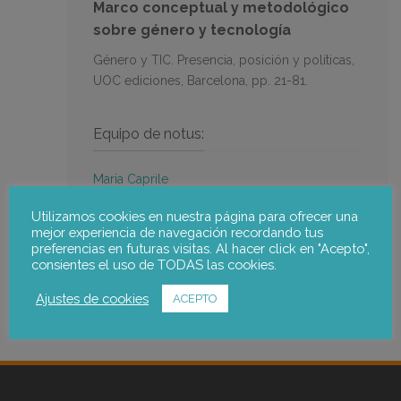
Marco conceptual y metodológico
sobre género y tecnología
Género y TIC. Presencia, posición y políticas,
UOC ediciones, Barcelona, pp. 21-81.
Equipo de notus:
Maria Caprile
Utilizamos cookies en nuestra página para ofrecer una
Ir a la publicación
mejor experiencia de navegación recordando tus
preferencias en futuras visitas. Al hacer click en "Acepto",
consientes el uso de TODAS las cookies.
Ajustes de cookies
ACEPTO