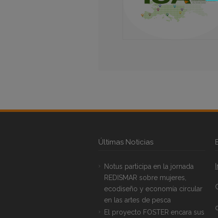
Últimas Noticias
Notus participa en la jornada
REDISMAR sobre mujeres,
ecodiseño y economía circular
en las artes de pesca
El proyecto FOSTER encara sus