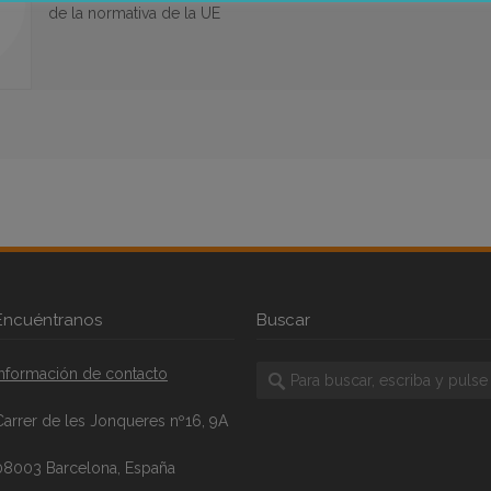
de la normativa de la UE
Encuéntranos
Buscar
Información de contacto
Carrer de les Jonqueres nº16, 9A
08003 Barcelona, España