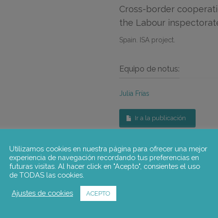
Cross-border coopera
the Labour inspectorat
Spain. ISA project.
Equipo de notus:
Julia Frías
Ir a la publicación
Utilizamos cookies en nuestra página para ofrecer una mejor
experiencia de navegación recordando tus preferencias en
futuras visitas. Al hacer click en "Acepto", consientes el uso
de TODAS las cookies.
ISA Project
Ajustes de cookies
ACEPTO
Estudio para conocer los sistemas de intercambio de informaci
administraciones y los diferentes agentes sobre el desplazam