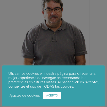
Utilizamos cookies en nuestra página para ofrecer una
mejor experiencia de navegación recordando tus
preferencias en futuras visitas. Al hacer click en "Acepto",
consientes el uso de TODAS las cookies.
Ajustes de cookies
ACEPTO
Jordi Potrony
Socio – Investigador