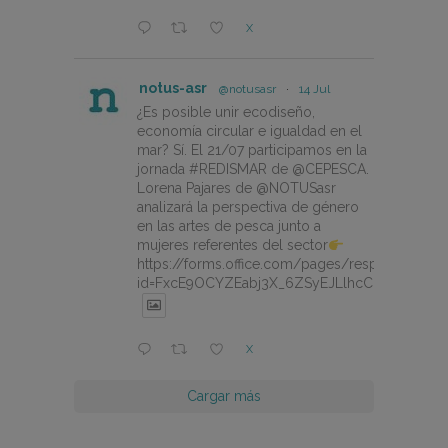
X
notus-asr
@notusasr
·
14 Jul
¿Es posible unir ecodiseño,
economía circular e igualdad en el
mar? Sí. El 21/07 participamos en la
jornada #REDISMAR de @CEPESCA.
Lorena Pajares de @NOTUSasr
analizará la perspectiva de género
en las artes de pesca junto a
mujeres referentes del sector
https://forms.office.com/pages/responsepage.
id=FxcE9OCYZEabj3X_6ZSyEJLlhcCnV5BFtDY
X
Cargar más