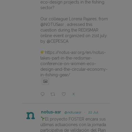
eco-design projects in the fishing
sector?
Our colleague Lorena Pajares, from
@NOTUSasr , adressed this
cuestion during the REDISMAR
online event organized on 21st july
by @CEPESCA
https://notus-asr.org/en/notus-
takes-part-in-the-redismar-
conference-on-women-eco-
design-and-the-circular-economy-
in-fishing-gear/
X
notus-asr
@notusasr
·
22 Jul
El proyecto FOSTER encara sus
últimas actuaciones con la jornada
participativa de validación del Plan