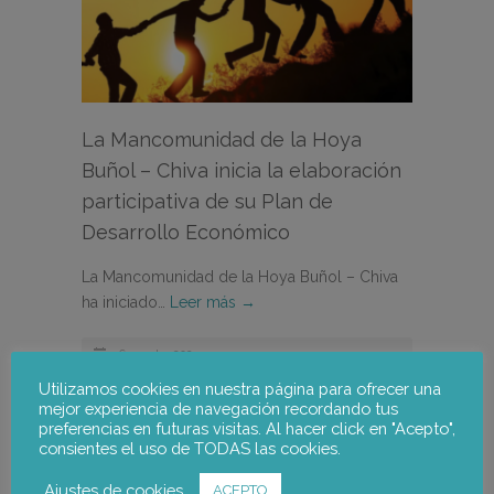
La Mancomunidad de la Hoya
Buñol – Chiva inicia la elaboración
participativa de su Plan de
Desarrollo Económico
La Mancomunidad de la Hoya Buñol – Chiva
ha iniciado…
Leer más →
6 agosto, 2025
Utilizamos cookies en nuestra página para ofrecer una
Noticias
mejor experiencia de navegación recordando tus
preferencias en futuras visitas. Al hacer click en "Acepto",
consientes el uso de TODAS las cookies.
Ajustes de cookies
ACEPTO