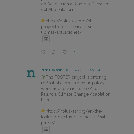
de Adaptación al Cambio Climático
del Alto Palancia.
https://notus-asr.org/el-
proyecto-foster-encara-sus-
ultimas-actuaciones/
X
notus-asr
@notusasr
·
20 Jul
The FOSTER project is entering
its final phase with a participatory
workshop to validate the Alto
Palancia Climate Change Adaptation
Plan.
https://notus-asr.org/en/the-
foster-project-is-entering-its-final-
phase/