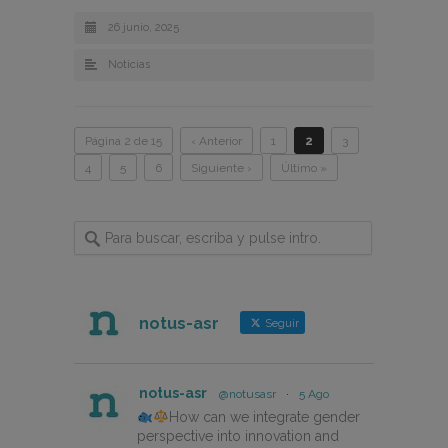
26 junio, 2025
Noticias
Página 2 de 15
‹ Anterior
1
2
3
4
5
6
Siguiente ›
Último »
notus-asr
Seguir
notus-asr
@notusasr
·
5 Ago
How can we integrate gender
perspective into innovation and