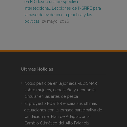
en I+D desde una perspectiva
interseccional. Lecciones de INSPIRE para
la base de evidencia, la práctica y las
políticas.
25 mayo, 2026
Últimas Noticias
Notus participa en la jornada REDISMAR
sobre mujeres, ecodiseño y economía
circular en las artes de pesca
El proyecto FOSTER encara sus últimas
actuaciones con la jornada participativa de
validación del Plan de Adaptación al
Cambio Climático del Alto Palancia